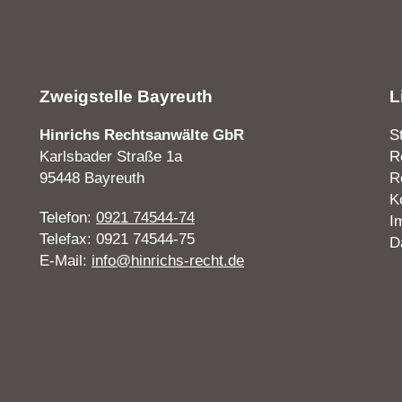
Zweigstelle Bayreuth
L
Hinrichs Rechtsanwälte GbR
S
Karlsbader Straße 1a
R
95448 Bayreuth
R
K
Telefon:
0921 74544-74
I
Telefax: 0921 74544-75
D
E-Mail:
info@hinrichs-recht.de