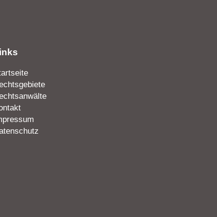
inks
tartseite
echtsgebiete
echtsanwälte
ontakt
mpressum
atenschutz