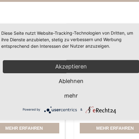
Diese Seite nutzt Website-Tracking-Technologien von Dritten, um
ihre Dienste anzubieten, stetig zu verbessern und Werbung
entsprechend den Interessen der Nutzer anzuzeigen.
Akzeptieren
Ablehnen
mehr
ates Baurecht und
Immobilienrecht und
itektenrecht
Mietrecht,
Grundstücksrecht, WEG
Powered by
&
Recht
MEHR ERFAHREN
MEHR ERFAHREN